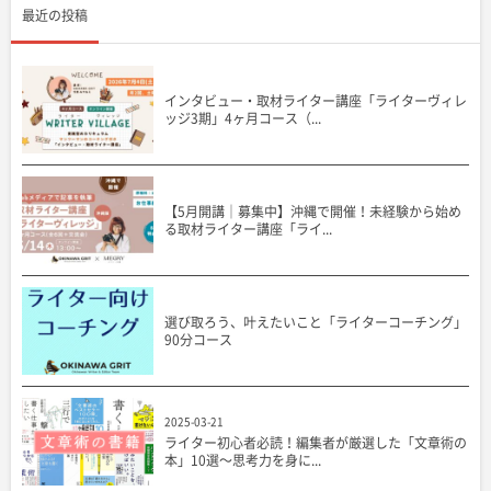
最近の投稿
インタビュー・取材ライター講座「ライターヴィレ
ッジ3期」4ヶ月コース（...
【5月開講｜募集中】沖縄で開催！未経験から始め
る取材ライター講座「ライ...
選び取ろう、叶えたいこと「ライターコーチング」
90分コース
2025-03-21
ライター初心者必読！編集者が厳選した「文章術の
本」10選〜思考力を身に...