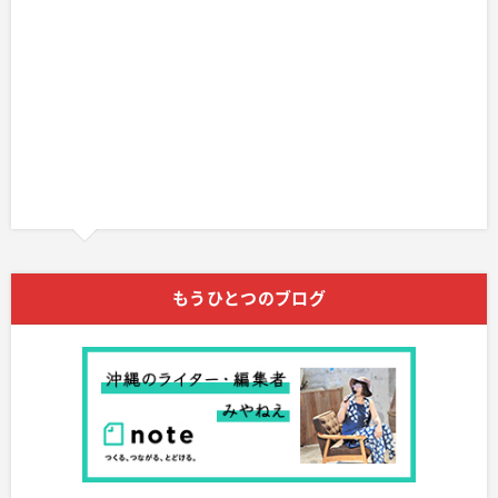
もうひとつのブログ