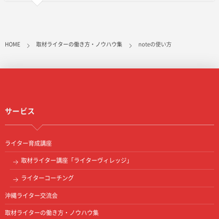
HOME
取材ライターの働き方・ノウハウ集
noteの使い方
サービス
ライター育成講座
取材ライター講座「ライターヴィレッジ」
ライターコーチング
沖縄ライター交流会
取材ライターの働き方・ノウハウ集