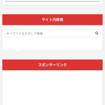
サイト内検索
スポンサーリンク