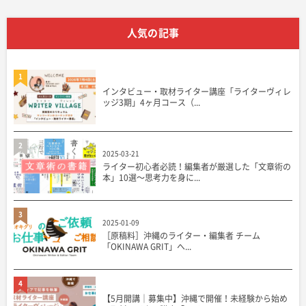
人気の記事
1
インタビュー・取材ライター講座「ライターヴィレ
ッジ3期」4ヶ月コース（...
2
2025-03-21
ライター初心者必読！編集者が厳選した「文章術の
本」10選〜思考力を身に...
3
2025-01-09
［原稿料］沖縄のライター・編集者 チーム
「OKINAWA GRIT」へ...
4
【5月開講｜募集中】沖縄で開催！未経験から始め