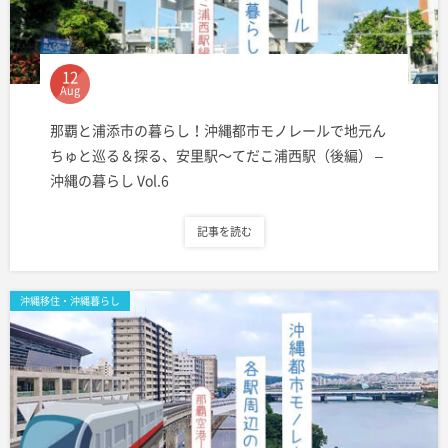
12
Aug
那覇と浦添市の暮らし！沖縄都市モノレールで地元ん
ちゅと巡る＆探る、安里駅〜てだこ浦西駅（後編） –
沖縄の暮らし Vol.6
記事を読む
沖縄移住・沖縄暮らし